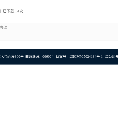
】已下载
151
次
施办法
街西段360号 邮政编码：066004 备案号：
冀ICP备05024134号-1
冀公网安备